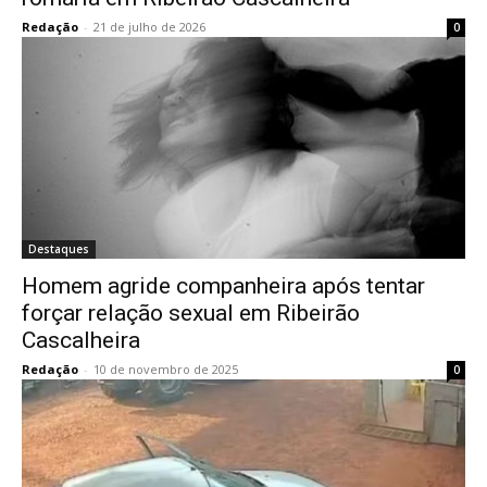
Redação
-
21 de julho de 2026
0
Destaques
Homem agride companheira após tentar
forçar relação sexual em Ribeirão
Cascalheira
Redação
-
10 de novembro de 2025
0