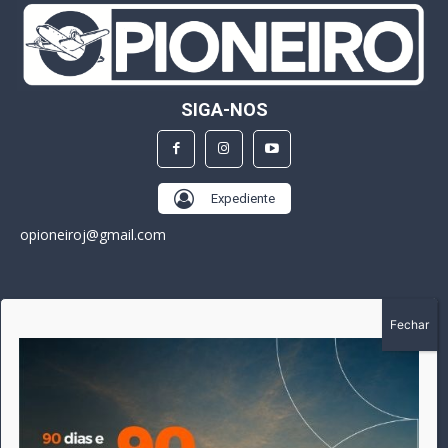
SIGA-NOS
Expediente
opioneiroj@gmail.com
SOBRE
A história do Pioneiro inicia em fevereiro de 2005 em
Canarana - MT, na época, como um jornal impresso semanal,
que chegou a possuir mil assinantes. Durante 15 anos, foram
publicadas 691 edições que narraram os acontecimentos
políticos, policiais e cotidianos de Canarana e região. Fiel a sua