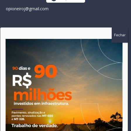
opioneiroj@gmail.com
SOBRE
A história do Pioneiro inicia em fevereiro de 2005 em
Canarana - MT, na época, como um jornal impresso semanal,
que chegou a possuir mil assinantes. Durante 15 anos, foram
publicadas 691 edições que narraram os acontecimentos
políticos, policiais e cotidianos de Canarana e região. Fiel a sua
origem, pautado sempre pela busca incessante da
imparcialidade, faz jus a sua logo, com o característico "avião
da praça" de Canarana, sendo o símbolo do
comprometimento deste veículo de comunicação com o
relato dos fatos neste município. Em 06 de dezembro de 2019
circulou a última edição impressa do jornal, que desde então
tem veiculação exclusivamente online.