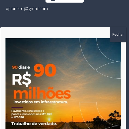
opioneiroj@gmail.com
SOBRE
A história do Pioneiro inicia em fevereiro de 2005 em
Canarana - MT, na época, como um jornal impresso semanal,
que chegou a possuir mil assinantes. Durante 15 anos, foram
publicadas 691 edições que narraram os acontecimentos
políticos, policiais e cotidianos de Canarana e região. Fiel a sua
origem, pautado sempre pela busca incessante da
imparcialidade, faz jus a sua logo, com o característico "avião
da praça" de Canarana, sendo o símbolo do
comprometimento deste veículo de comunicação com o
relato dos fatos neste município. Em 06 de dezembro de 2019
circulou a última edição impressa do jornal, que desde então
tem veiculação exclusivamente online.