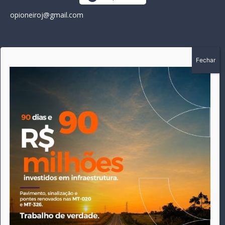
opioneiroj@gmail.com
SOBRE
A história do Pioneiro inicia em fevereiro de 2005 em
Canarana - MT, na época, como um jornal impresso semanal,
que chegou a possuir mil assinantes. Durante 15 anos, foram
publicadas 691 edições que narraram os acontecimentos
políticos, policiais e cotidianos de Canarana e região. Fiel a sua
origem, pautado sempre pela busca incessante da
imparcialidade, faz jus a sua logo, com o característico "avião
da praça" de Canarana, sendo o símbolo do
comprometimento deste veículo de comunicação com o
relato dos fatos neste município. Em 06 de dezembro de 2019
circulou a última edição impressa do jornal, que desde então
tem veiculação exclusivamente online.