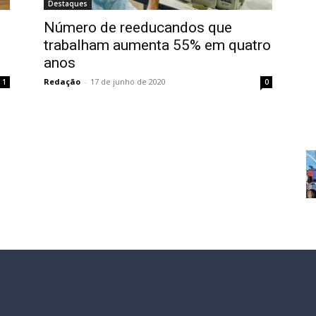
Destaques
Número de reeducandos que
trabalham aumenta 55% em quatro
anos
Redação
-
17 de junho de 2020
1
0