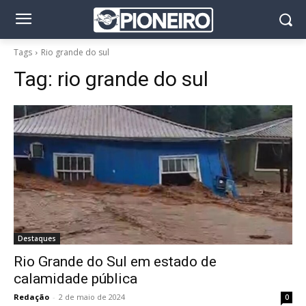
Tags
Rio grande do sul
Tag:
rio grande do sul
Destaques
Rio Grande do Sul em estado de
calamidade pública
Redação
-
2 de maio de 2024
0