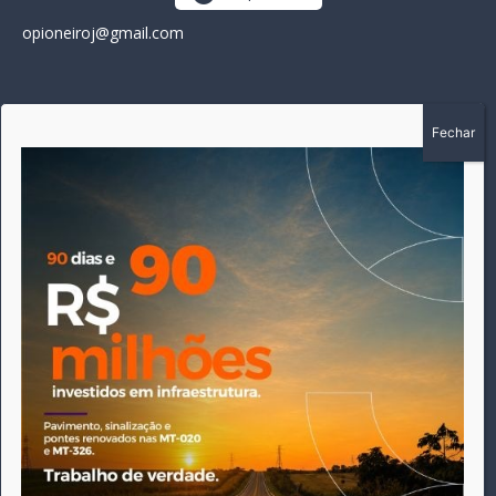
opioneiroj@gmail.com
SOBRE
A história do Pioneiro inicia em fevereiro de 2005 em
Canarana - MT, na época, como um jornal impresso semanal,
que chegou a possuir mil assinantes. Durante 15 anos, foram
publicadas 691 edições que narraram os acontecimentos
políticos, policiais e cotidianos de Canarana e região. Fiel a sua
origem, pautado sempre pela busca incessante da
imparcialidade, faz jus a sua logo, com o característico "avião
da praça" de Canarana, sendo o símbolo do
comprometimento deste veículo de comunicação com o
relato dos fatos neste município. Em 06 de dezembro de 2019
circulou a última edição impressa do jornal, que desde então
tem veiculação exclusivamente online.