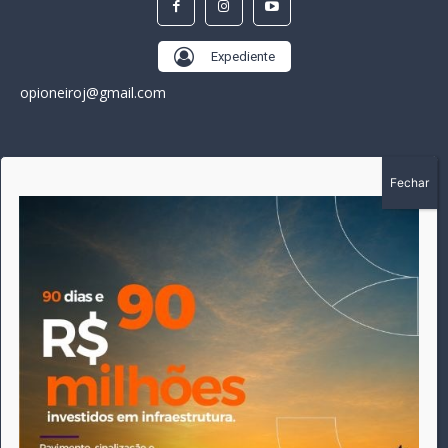
Expediente
opioneiroj@gmail.com
SOBRE
A história do Pioneiro inicia em fevereiro de 2005 em
Canarana - MT, na época, como um jornal impresso semanal,
que chegou a possuir mil assinantes. Durante 15 anos, foram
publicadas 691 edições que narraram os acontecimentos
políticos, policiais e cotidianos de Canarana e região. Fiel a sua
origem, pautado sempre pela busca incessante da
imparcialidade, faz jus a sua logo, com o característico "avião
da praça" de Canarana, sendo o símbolo do
comprometimento deste veículo de comunicação com o
relato dos fatos neste município. Em 06 de dezembro de 2019
circulou a última edição impressa do jornal, que desde então