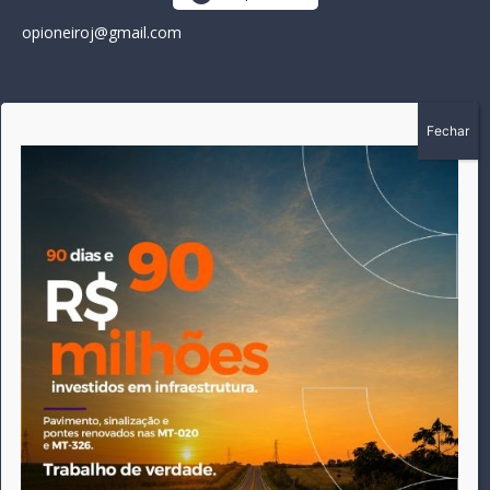
opioneiroj@gmail.com
SOBRE
A história do Pioneiro inicia em fevereiro de 2005 em
Canarana - MT, na época, como um jornal impresso semanal,
que chegou a possuir mil assinantes. Durante 15 anos, foram
publicadas 691 edições que narraram os acontecimentos
políticos, policiais e cotidianos de Canarana e região. Fiel a sua
origem, pautado sempre pela busca incessante da
imparcialidade, faz jus a sua logo, com o característico "avião
da praça" de Canarana, sendo o símbolo do
comprometimento deste veículo de comunicação com o
relato dos fatos neste município. Em 06 de dezembro de 2019
circulou a última edição impressa do jornal, que desde então
tem veiculação exclusivamente online.