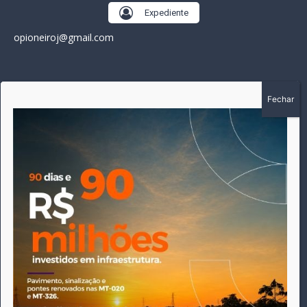
Expediente
opioneiroj@gmail.com
SOBRE
A história do Pioneiro inicia em fevereiro de 2005 em
Canarana - MT, na época, como um jornal impresso semanal,
que chegou a possuir mil assinantes. Durante 15 anos, foram
publicadas 691 edições que narraram os acontecimentos
políticos, policiais e cotidianos de Canarana e região. Fiel a sua
origem, pautado sempre pela busca incessante da
imparcialidade, faz jus a sua logo, com o característico "avião
da praça" de Canarana, sendo o símbolo do
comprometimento deste veículo de comunicação com o
relato dos fatos neste município. Em 06 de dezembro de 2019
circulou a última edição impressa do jornal, que desde então
tem veiculação exclusivamente online.