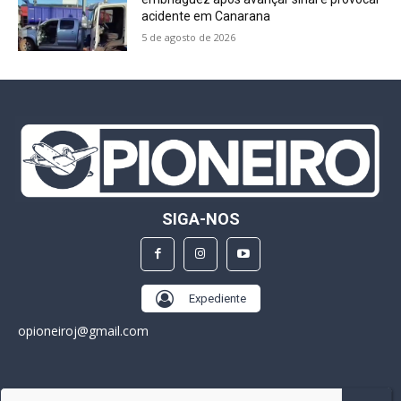
acidente em Canarana
5 de agosto de 2026
SIGA-NOS
Expediente
opioneiroj@gmail.com