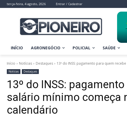
terça-feira, 4 agosto, 2026
Entrar / Cadastrar
INÍCIO
AGRONEGÓCIO
POLICIAL
SAÚDE
Início
Notícias
Destaques
13º do INSS: pagamento para quem recebe a
Notícias
Destaques
13º do INSS: pagamento 
salário mínimo começa n
calendário