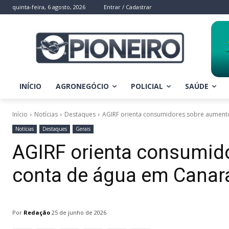
quinta-feira, 6 agosto, 2026
Entrar / Cadastrar
INÍCIO
AGRONEGÓCIO
POLICIAL
SAÚDE
Início
Notícias
Destaques
AGIRF orienta consumidores sobre aument
Notícias
Destaques
Gerais
AGIRF orienta consumid
conta de água em Canar
Por
Redação
25 de junho de 2026