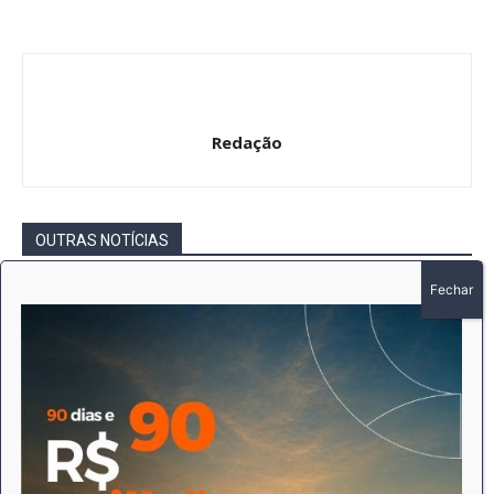
Redação
OUTRAS NOTÍCIAS
Intimação por Edital – Ofício nº 474 /2026
– EDER PAULO MARTINS DE CAMARGO
Redação
-
6 de agosto de 2026
Gerais
Intimação por Edital – Ofício nº 470 /2026
– WANDERLEI SCHONHOLZER
Redação
-
6 de agosto de 2026
Gerais