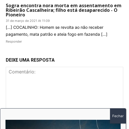
Sogra encontra nora morta em assentamento em
Ribeirão Cascalheira; filho está desaparecido - O
Pioneiro
31 de março de 2021 At 11:09
[…] COCALINHO: Homem se revolta ao não receber
pagamento, mata patrão e ateia fogo em fazenda […]
Responder
DEIXE UMA RESPOSTA
Comentário:
No