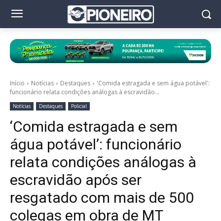
Início
Notícias
Destaques
'Comida estragada e sem água potável':
funcionário relata condições análogas à escravidão...
Notícias
Destaques
Policial
‘Comida estragada e sem
água potável’: funcionário
relata condições análogas à
escravidão após ser
resgatado com mais de 500
colegas em obra de MT