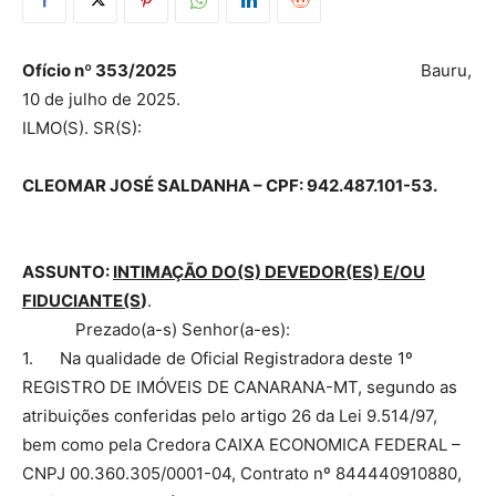
Ofício nº 353/2025
Bauru,
10 de julho de 2025.
ILMO(S). SR(S):
CLEOMAR JOSÉ SALDANHA – CPF: 942.487.101-53.
ASSUNTO:
INTIMAÇÃO DO(S) DEVEDOR(ES) E/OU
FIDUCIANTE(S
)
.
Prezado(a-s) Senhor(a-es):
1. Na qualidade de Oficial Registradora deste 1º
REGISTRO DE IMÓVEIS DE CANARANA-MT, segundo as
atribuições conferidas pelo artigo 26 da Lei 9.514/97,
bem como pela Credora CAIXA ECONOMICA FEDERAL –
CNPJ 00.360.305/0001-04, Contrato nº 844440910880,