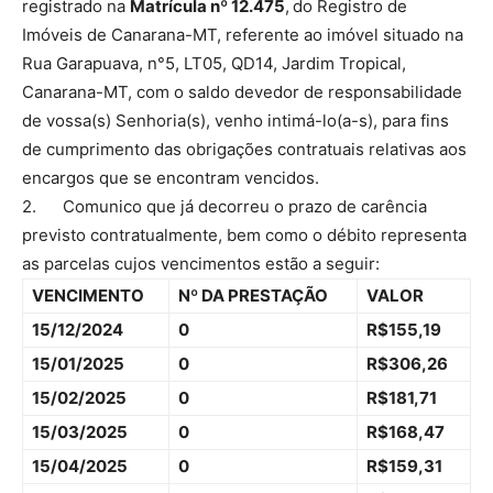
registrado na
Matrícula nº 12.475
,
do Registro de
Imóveis de Canarana-MT, referente ao imóvel situado na
Rua Garapuava, n°5, LT05, QD14, Jardim Tropical,
Canarana-MT, com o saldo devedor de responsabilidade
de vossa(s) Senhoria(s), venho intimá-lo(a-s), para fins
de cumprimento das obrigações contratuais relativas aos
encargos que se encontram vencidos.
2. Comunico que já decorreu o prazo de carência
previsto contratualmente, bem como o débito representa
as parcelas cujos vencimentos estão a seguir:
VENCIMENTO
Nº DA PRESTAÇÃO
VALOR
15/12/2024
0
R$155,19
15/01/2025
0
R$306,26
15/02/2025
0
R$181,71
15/03/2025
0
R$168,47
15/04/2025
0
R$159,31