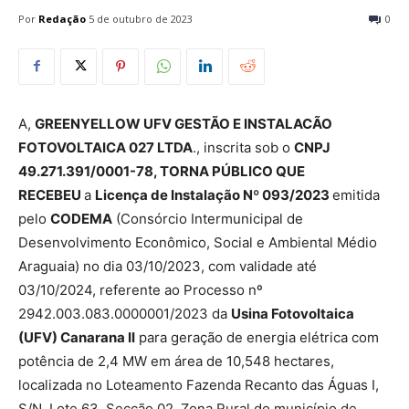
Por
Redação
5 de outubro de 2023
0
A,
GREENYELLOW UFV GESTÃO E INSTALACÃO
FOTOVOLTAICA 027 LTDA
., inscrita sob o
CNPJ
49.271.391/0001-78, TORNA PÚBLICO QUE
RECEBEU
a
Licença de Instalação Nº 093/2023
emitida
pelo
CODEMA
(Consórcio Intermunicipal de
Desenvolvimento Econômico, Social e Ambiental Médio
Araguaia) no dia 03/10/2023, com validade até
03/10/2024, referente ao Processo nº
2942.003.083.0000001/2023 da
Usina Fotovoltaica
(UFV) Canarana II
para geração de energia elétrica com
potência de 2,4 MW em área de 10,548 hectares,
localizada no Loteamento Fazenda Recanto das Águas I,
S/N, Lote 63, Secção 02, Zona Rural do município de