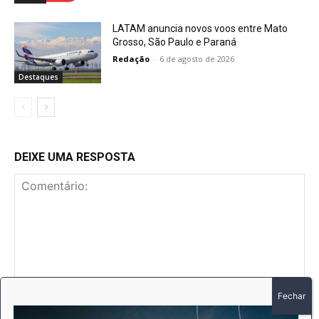
LATAM anuncia novos voos entre Mato
Grosso, São Paulo e Paraná
Redação
-
6 de agosto de 2026
Destaques
DEIXE UMA RESPOSTA
Comentário:
No