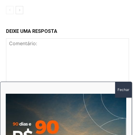
DEIXE UMA RESPOSTA
Comentário:
No
E-
mai
Sit