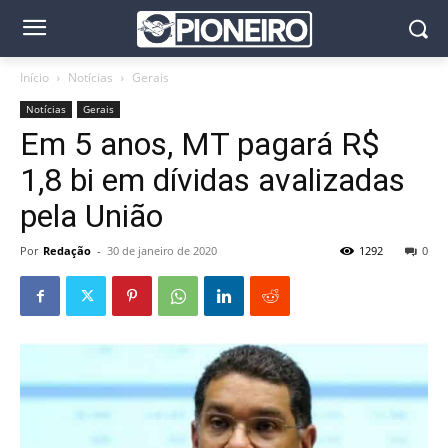
Início
Notícias
Gerais
Notícias
Gerais
Em 5 anos, MT pagará R$
1,8 bi em dívidas avalizadas
pela União
Por
Redação
-
30 de janeiro de 2020
1292
0