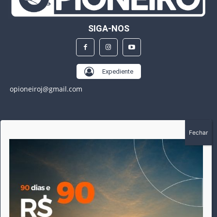
SIGA-NOS
Expediente
opioneiroj@gmail.com
SOBRE
A história do Pioneiro inicia em fevereiro de 2005 em
Canarana - MT, na época, como um jornal impresso
semanal, que chegou a possuir mil assinantes. Durante 15
anos, foram publicadas 691 edições que narraram os
acontecimentos políticos, policiais e cotidianos de Canarana
e região. Fiel a sua origem, pautado sempre pela busca
incessante da imparcialidade, faz jus a sua logo, com o