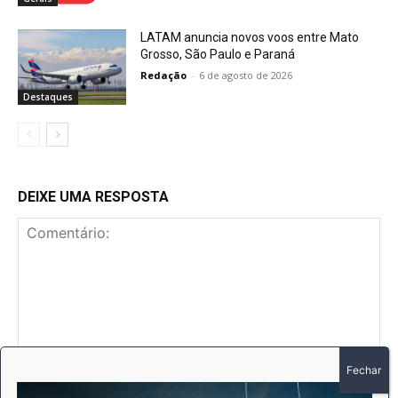
LATAM anuncia novos voos entre Mato
Grosso, São Paulo e Paraná
Redação
-
6 de agosto de 2026
Destaques
DEIXE UMA RESPOSTA
Comentário:
No