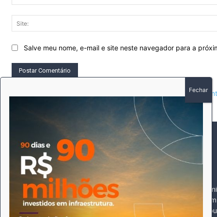
Salve meu nome, e-mail e site neste navegador para a próx
This site uses Akismet to reduce spam.
Learn how your comment 
SOBRE
SIGA-NOS
A história do Pioneiro 
Durante 15 anos, foram 
pautado sempre pela bus