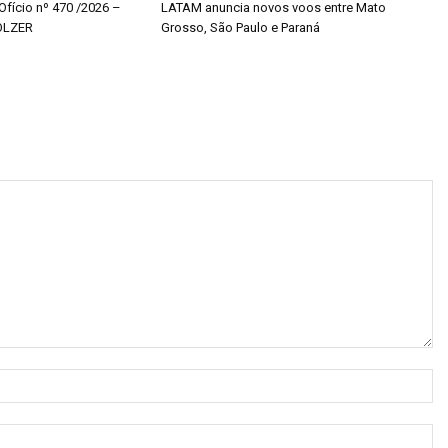
 Ofício nº 470 /2026 –
LATAM anuncia novos voos entre Mato
OLZER
Grosso, São Paulo e Paraná
N
E-