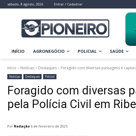
sábado, 8 agosto, 2026
Entrar / Cadastrar
INÍCIO
AGRONEGÓCIO
POLICIAL
SAÚDE
Início
Notícias
Destaques
Foragido com diversas passagens é capturad
Notícias
Destaques
Policial
Foragido com diversas 
pela Polícia Civil em Rib
Por
Redação
6 de fevereiro de 2025