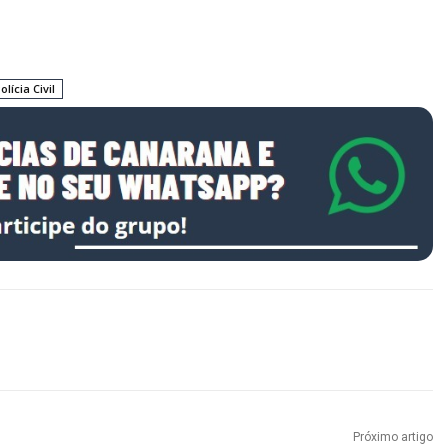
olícia Civil
Próximo artigo