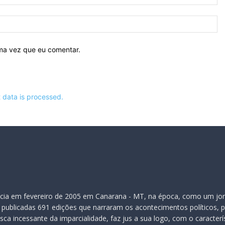
ma
Si
ima vez que eu comentar.
data is processed.
inicia em fevereiro de 2005 em Canarana - MT, na época, como um jor
publicadas 691 edições que narraram os acontecimentos políticos, pol
ca incessante da imparcialidade, faz jus a sua logo, com o caracter