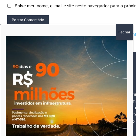
Salve meu nome, e-mail e site neste navegador para a próx
This site uses Akismet to reduce spam.
Learn how your comment 
SOBRE
SIGA-NOS
A história do Pioneiro 
Durante 15 anos, foram 
pautado sempre pela bus
comprometimento deste 
Expediente
jornal, que desde então
opioneiroj@gmail.com