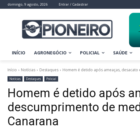
domingo, 9 agosto, 2026
Entrar / Cadastrar
INÍCIO
AGRONEGÓCIO
POLICIAL
SAÚDE
Início
Notícias
Destaques
Homem é detido após ameaças, desacato e
Notícias
Destaques
Policial
Homem é detido após am
descumprimento de medi
Canarana