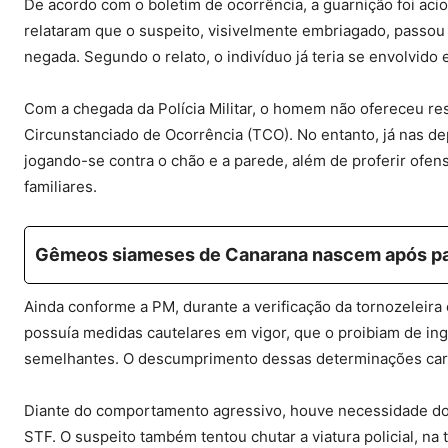
De acordo com o boletim de ocorrência, a guarnição foi aci
relataram que o suspeito, visivelmente embriagado, passou
negada. Segundo o relato, o indivíduo já teria se envolvido 
Com a chegada da Polícia Militar, o homem não ofereceu res
Circunstanciado de Ocorrência (TCO). No entanto, já nas dep
jogando-se contra o chão e a parede, além de proferir ofen
familiares.
Gêmeos siameses de Canarana nascem após pa
Ainda conforme a PM, durante a verificação da tornozeleira e
possuía medidas cautelares em vigor, que o proibiam de inge
semelhantes. O descumprimento dessas determinações cara
Diante do comportamento agressivo, houve necessidade do 
STF. O suspeito também tentou chutar a viatura policial, na 