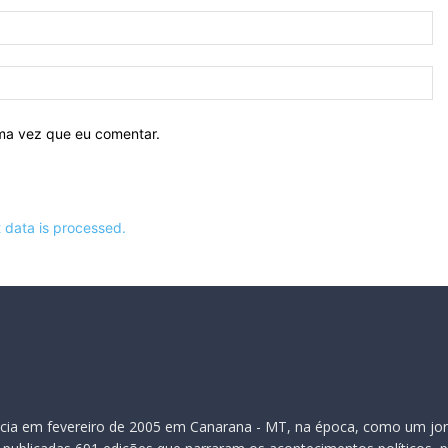
E-
ma
Si
ima vez que eu comentar.
data is processed.
inicia em fevereiro de 2005 em Canarana - MT, na época, como um jor