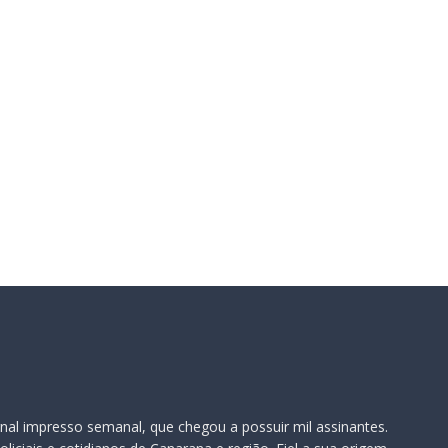
il:*
te:
nal impresso semanal, que chegou a possuir mil assinantes.