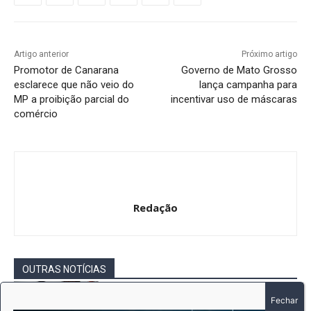
Artigo anterior
Próximo artigo
Promotor de Canarana
Governo de Mato Grosso
esclarece que não veio do
lança campanha para
MP a proibição parcial do
incentivar uso de máscaras
comércio
Redação
OUTRAS NOTÍCIAS
Bebê de dois meses é salva por bombeiros
após se engasgar com vômito em