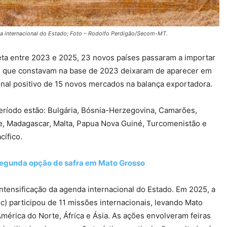
da internacional do Estado; Foto – Rodolfo Perdigão/Secom-MT.
eta entre 2023 e 2025, 23 novos países passaram a importar
s que constavam na base de 2023 deixaram de aparecer em
inal positivo de 15 novos mercados na balança exportadora.
eríodo estão: Bulgária, Bósnia-Herzegovina, Camarões,
ue, Madagascar, Malta, Papua Nova Guiné, Turcomenistão e
cífico.
segunda opção de safra em Mato Grosso
ntensificação da agenda internacional do Estado. Em 2025, a
 participou de 11 missões internacionais, levando Mato
mérica do Norte, África e Ásia. As ações envolveram feiras