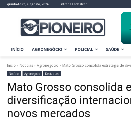
quinta-feira, 6 agosto, 2026
Entrar / Cadastrar
INÍCIO
AGRONEGÓCIO
POLICIAL
SAÚDE
Início
Notícias
Agronegócio
Mato Grosso consolida estratégia de dive
Notícias
Agronegócio
Destaques
Mato Grosso consolida e
diversificação internaci
novos mercados