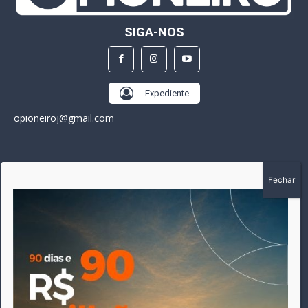
SIGA-NOS
Expediente
opioneiroj@gmail.com
SOBRE
A história do Pioneiro inicia em fevereiro de 2005 em
Canarana - MT, na época, como um jornal impresso semanal,
que chegou a possuir mil assinantes. Durante 15 anos, foram
publicadas 691 edições que narraram os acontecimentos
políticos, policiais e cotidianos de Canarana e região. Fiel a sua
origem, pautado sempre pela busca incessante da
imparcialidade, faz jus a sua logo, com o característico "avião
da praça" de Canarana, sendo o símbolo do