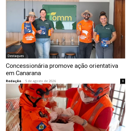
Destaques
Concessionária promove ação orientativa
em Canarana
Redação
-
5 de agosto de 2026
0