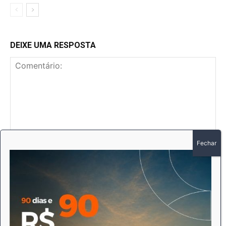
DEIXE UMA RESPOSTA
Comentário:
No
E-
mai
Sit