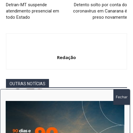
Detran-MT suspende
Detento solto por conta do
atendimento presencial em
coronavírus em Canarana é
todo Estado
preso novamente
Redação
OUTRAS NOTÍCIAS
Bebê de dois meses é salva por bombeiros
após se engasgar com vômito em
Querência
Redação
-
5 de agosto de 2026
Destaques
Bebê nasce em casa antes da chegada do
socorro e bombeiros garantem