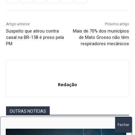
Artigo anterior
Próximo artigo
Suspeito que atirou contra
Mais de 70% dos municípios
casal na BR-158 é preso pela
de Mato Grosso não têm
PM
respiradores mecânicos
Redação
OUTRAS NOTÍCIAS
Intimação por Edital – Ofício nº 474 /2026
– EDER PAULO MARTINS DE CAMARGO
Redação
-
6 de agosto de 2026