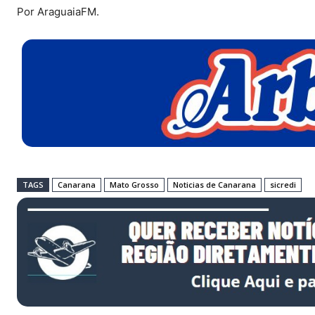
Por AraguaiaFM.
TAGS
Canarana
Mato Grosso
Noticias de Canarana
sicredi