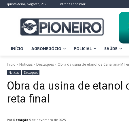
quinta-feira, 6 agosto, 2026
Entrar / Cadastrar
INÍCIO
AGRONEGÓCIO
POLICIAL
SAÚDE
Início
Notícias
Destaques
Obra da usina de etanol de Canarana-MT ent
Notícias
Destaques
Obra da usina de etanol
reta final
Por
Redação
5 de novembro de 2025