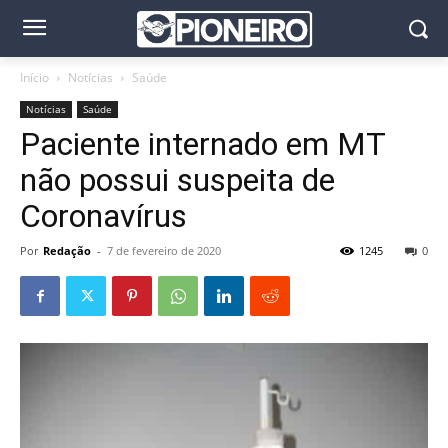
Início
Notícias
Saúde
Notícias
Saúde
Paciente internado em MT
não possui suspeita de
Coronavírus
Por
Redação
-
7 de fevereiro de 2020
1245
0