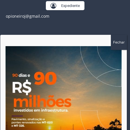
Expediente
opioneiroj@gmail.com
SOBRE
A história do Pioneiro inicia em fevereiro de 2005 em
Canarana - MT, na época, como um jornal impresso
semanal, que chegou a possuir mil assinantes. Durante 15
anos, foram publicadas 691 edições que narraram os
acontecimentos políticos, policiais e cotidianos de Canarana
e região. Fiel a sua origem, pautado sempre pela busca
incessante da imparcialidade, faz jus a sua logo, com o
característico "avião da praça" de Canarana, sendo o
símbolo do comprometimento deste veículo de comunicação
com o relato dos fatos neste município. Em 06 de dezembro
de 2019 circulou a última edição impressa do jornal, que
desde então tem veiculação exclusivamente online.