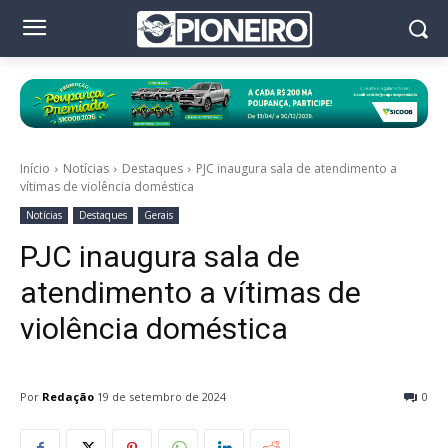
Início
Notícias
Destaques
PJC inaugura sala de atendimento a
vítimas de violência doméstica
Notícias
Destaques
Gerais
PJC inaugura sala de
atendimento a vítimas de
violência doméstica
Por
Redação
19 de setembro de 2024
0