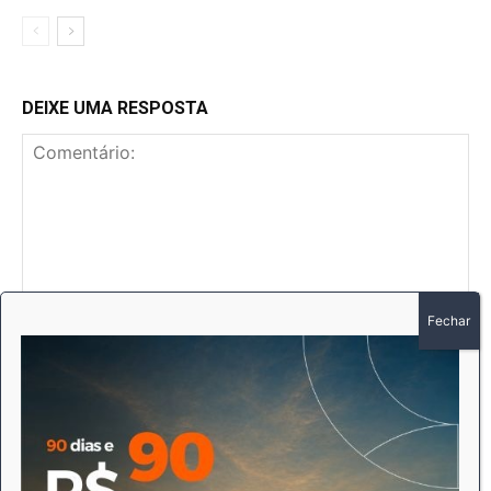
DEIXE UMA RESPOSTA
Comentário:
No
E-
mai
Sit