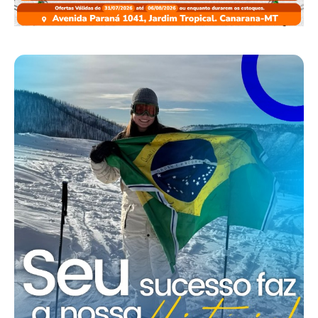
TAGS
Canarana
celeiro
Mato Grosso
Noticias de Canarana