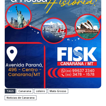
Artigo anterior
Próximo artigo
Preço das terras agrícolas
Investir em 2025: Opções
teve valorização de 113%
para diversificação
nos últimos cinco anos
Redação
OUTRAS NOTÍCIAS
Intimação por Edital – Ofício nº 470 /2026
– WANDERLEI SCHONHOLZER
Redação
-
5 de agosto de 2026