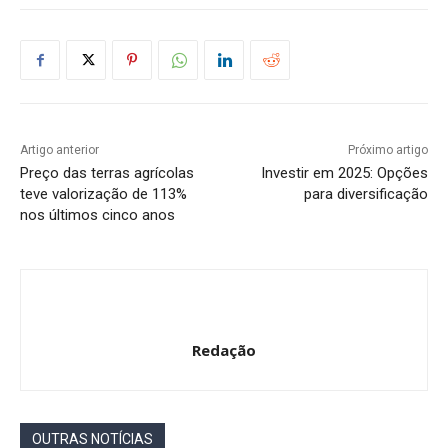
Gerais
Edital de interdição/curatela – JOSÉ
ISRAEL SANTOS FLORENTINO
Redação
-
5 de agosto de 2026
Gerais
Motorista é preso por suspeita de
embriaguez após avançar sinal e provocar
acidente em Canarana
Redação
-
5 de agosto de 2026
Destaques
DEIXE UMA RESPOSTA