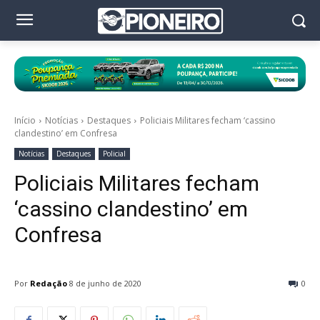
Início
Notícias
Destaques
Policiais Militares fecham ‘cassino
clandestino’ em Confresa
Notícias
Destaques
Policial
Policiais Militares fecham
‘cassino clandestino’ em
Confresa
Por
Redação
8 de junho de 2020
0