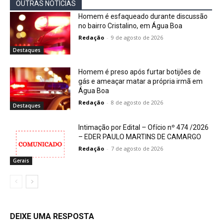
OUTRAS NOTÍCIAS
Homem é esfaqueado durante discussão
no bairro Cristalino, em Água Boa
Redação
-
9 de agosto de 2026
Destaques
Homem é preso após furtar botijões de
gás e ameaçar matar a própria irmã em
Água Boa
Redação
-
8 de agosto de 2026
Destaques
Intimação por Edital – Ofício nº 474 /2026
– EDER PAULO MARTINS DE CAMARGO
Redação
-
7 de agosto de 2026
Gerais
DEIXE UMA RESPOSTA