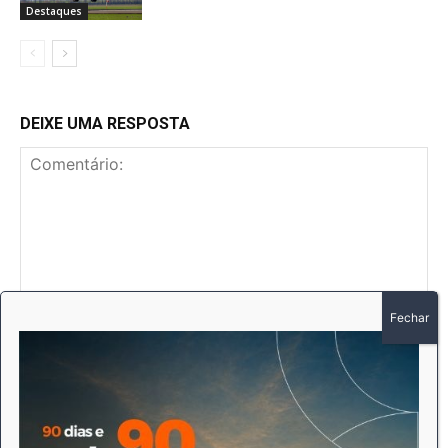
Destaques
DEIXE UMA RESPOSTA
Comentário:
No
E-
mai