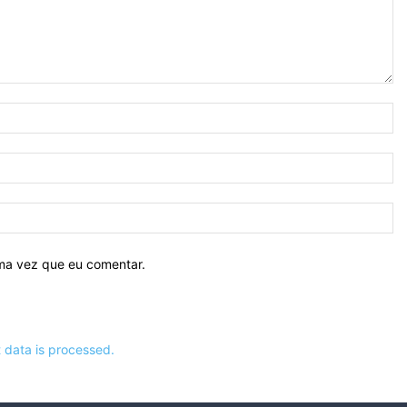
N
E-
ma
Si
ima vez que eu comentar.
data is processed.