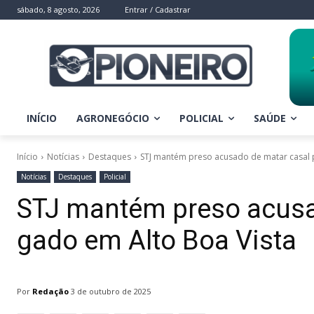
sábado, 8 agosto, 2026
Entrar / Cadastrar
INÍCIO
AGRONEGÓCIO
POLICIAL
SAÚDE
Início
Notícias
Destaques
STJ mantém preso acusado de matar casal p
Notícias
Destaques
Policial
STJ mantém preso acusa
gado em Alto Boa Vista
Por
Redação
3 de outubro de 2025