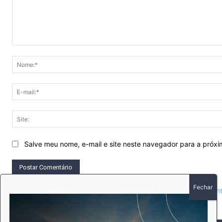
Comentário:
Salve meu nome, e-mail e site neste navegador para a próx
This site uses Akismet to reduce spam.
Learn how your comment 