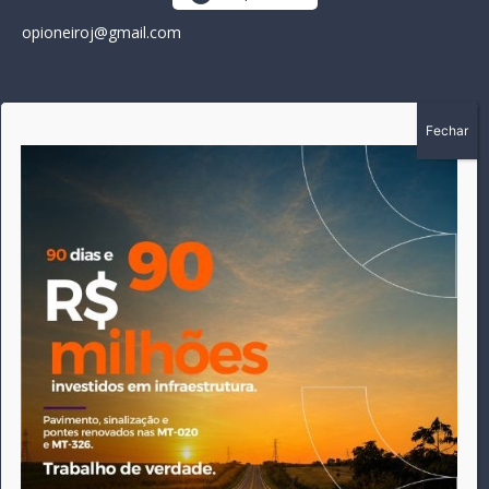
opioneiroj@gmail.com
SOBRE
A história do Pioneiro inicia em fevereiro de 2005 em
Canarana - MT, na época, como um jornal impresso semanal,
que chegou a possuir mil assinantes. Durante 15 anos, foram
publicadas 691 edições que narraram os acontecimentos
políticos, policiais e cotidianos de Canarana e região. Fiel a sua
origem, pautado sempre pela busca incessante da
imparcialidade, faz jus a sua logo, com o característico "avião
da praça" de Canarana, sendo o símbolo do
comprometimento deste veículo de comunicação com o
relato dos fatos neste município. Em 06 de dezembro de 2019
circulou a última edição impressa do jornal, que desde então
tem veiculação exclusivamente online.