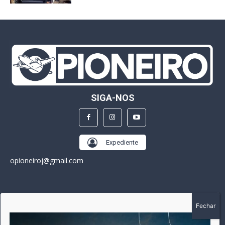
SIGA-NOS
Expediente
opioneiroj@gmail.com
SOBRE
A história do Pioneiro inicia em fevereiro de 2005 em