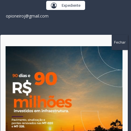
Expediente
opioneiroj@gmail.com
SOBRE
A história do Pioneiro inicia em fevereiro de 2005 em
Canarana - MT, na época, como um jornal impresso semanal,
que chegou a possuir mil assinantes. Durante 15 anos, foram
publicadas 691 edições que narraram os acontecimentos
políticos, policiais e cotidianos de Canarana e região. Fiel a sua
origem, pautado sempre pela busca incessante da
imparcialidade, faz jus a sua logo, com o característico "avião
da praça" de Canarana, sendo o símbolo do
comprometimento deste veículo de comunicação com o
relato dos fatos neste município. Em 06 de dezembro de 2019
circulou a última edição impressa do jornal, que desde então
tem veiculação exclusivamente online.