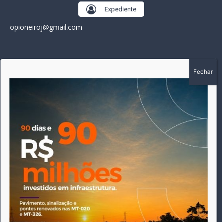
Expediente
opioneiroj@gmail.com
SOBRE
A história do Pioneiro inicia em fevereiro de 2005 em
Canarana - MT, na época, como um jornal impresso semanal,
que chegou a possuir mil assinantes. Durante 15 anos, foram
publicadas 691 edições que narraram os acontecimentos
políticos, policiais e cotidianos de Canarana e região. Fiel a sua
origem, pautado sempre pela busca incessante da
imparcialidade, faz jus a sua logo, com o característico "avião
da praça" de Canarana, sendo o símbolo do
comprometimento deste veículo de comunicação com o
relato dos fatos neste município. Em 06 de dezembro de 2019
circulou a última edição impressa do jornal, que desde então
tem veiculação exclusivamente online.