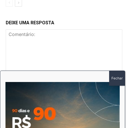
DEIXE UMA RESPOSTA
Comentário:
No
E-
mai
Sit