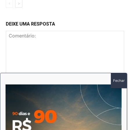
DEIXE UMA RESPOSTA
Comentário:
No
E-
mai
Sit