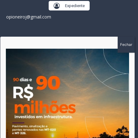
Expediente
opioneiroj@gmail.com
SOBRE
A história do Pioneiro inicia em fevereiro de 2005 em
Canarana - MT, na época, como um jornal impresso semanal,
que chegou a possuir mil assinantes. Durante 15 anos, foram
publicadas 691 edições que narraram os acontecimentos
políticos, policiais e cotidianos de Canarana e região. Fiel a sua
origem, pautado sempre pela busca incessante da
imparcialidade, faz jus a sua logo, com o característico "avião
da praça" de Canarana, sendo o símbolo do
comprometimento deste veículo de comunicação com o
relato dos fatos neste município. Em 06 de dezembro de 2019
circulou a última edição impressa do jornal, que desde então
tem veiculação exclusivamente online.