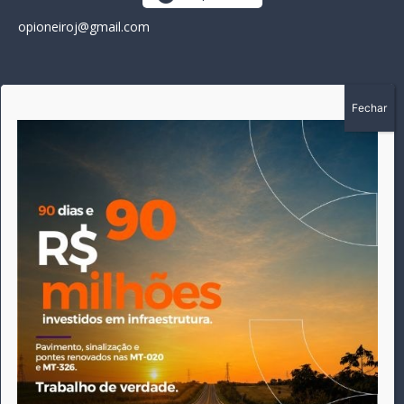
opioneiroj@gmail.com
SOBRE
A história do Pioneiro inicia em fevereiro de 2005 em
Canarana - MT, na época, como um jornal impresso semanal,
que chegou a possuir mil assinantes. Durante 15 anos, foram
publicadas 691 edições que narraram os acontecimentos
políticos, policiais e cotidianos de Canarana e região. Fiel a sua
origem, pautado sempre pela busca incessante da
imparcialidade, faz jus a sua logo, com o característico "avião
da praça" de Canarana, sendo o símbolo do
comprometimento deste veículo de comunicação com o
relato dos fatos neste município. Em 06 de dezembro de 2019
circulou a última edição impressa do jornal, que desde então
tem veiculação exclusivamente online.