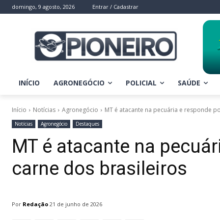
domingo, 9 agosto, 2026
Entrar / Cadastrar
INÍCIO
AGRONEGÓCIO
POLICIAL
SAÚDE
Início
Notícias
Agronegócio
MT é atacante na pecuária e responde po
Notícias
Agronegócio
Destaques
MT é atacante na pecuár
carne dos brasileiros
Por
Redação
21 de junho de 2026