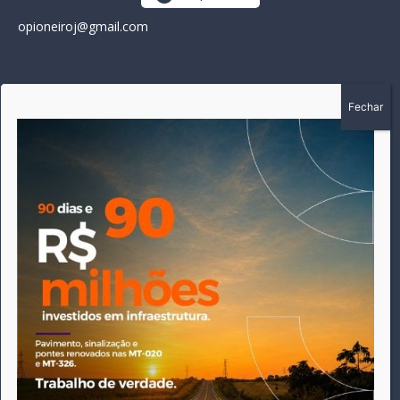
opioneiroj@gmail.com
SOBRE
A história do Pioneiro inicia em fevereiro de 2005 em
Canarana - MT, na época, como um jornal impresso semanal,
que chegou a possuir mil assinantes. Durante 15 anos, foram
publicadas 691 edições que narraram os acontecimentos
políticos, policiais e cotidianos de Canarana e região. Fiel a sua
origem, pautado sempre pela busca incessante da
imparcialidade, faz jus a sua logo, com o característico "avião
da praça" de Canarana, sendo o símbolo do
comprometimento deste veículo de comunicação com o
relato dos fatos neste município. Em 06 de dezembro de 2019
circulou a última edição impressa do jornal, que desde então
tem veiculação exclusivamente online.