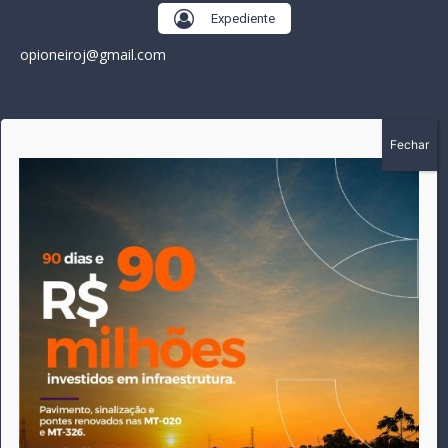
Expediente
opioneiroj@gmail.com
SOBRE
A história do Pioneiro inicia em fevereiro de 2005 em
Canarana - MT, na época, como um jornal impresso semanal,
que chegou a possuir mil assinantes. Durante 15 anos, foram
publicadas 691 edições que narraram os acontecimentos
políticos, policiais e cotidianos de Canarana e região. Fiel a sua
origem, pautado sempre pela busca incessante da
imparcialidade, faz jus a sua logo, com o característico "avião
da praça" de Canarana, sendo o símbolo do
comprometimento deste veículo de comunicação com o
relato dos fatos neste município. Em 06 de dezembro de 2019
circulou a última edição impressa do jornal, que desde então
tem veiculação exclusivamente online.