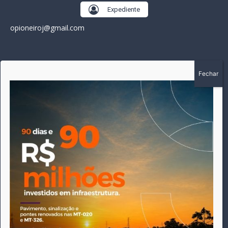
Expediente
opioneiroj@gmail.com
SOBRE
A história do Pioneiro inicia em fevereiro de 2005 em
Canarana - MT, na época, como um jornal impresso semanal,
que chegou a possuir mil assinantes. Durante 15 anos, foram
publicadas 691 edições que narraram os acontecimentos
políticos, policiais e cotidianos de Canarana e região. Fiel a sua
origem, pautado sempre pela busca incessante da
imparcialidade, faz jus a sua logo, com o característico "avião
da praça" de Canarana, sendo o símbolo do
comprometimento deste veículo de comunicação com o
relato dos fatos neste município. Em 06 de dezembro de 2019
circulou a última edição impressa do jornal, que desde então
tem veiculação exclusivamente online.