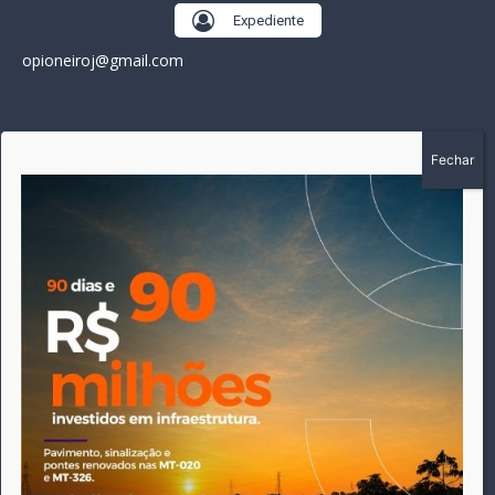
Expediente
opioneiroj@gmail.com
SOBRE
A história do Pioneiro inicia em fevereiro de 2005 em
Canarana - MT, na época, como um jornal impresso semanal,
que chegou a possuir mil assinantes. Durante 15 anos, foram
publicadas 691 edições que narraram os acontecimentos
políticos, policiais e cotidianos de Canarana e região. Fiel a sua
origem, pautado sempre pela busca incessante da
imparcialidade, faz jus a sua logo, com o característico "avião
da praça" de Canarana, sendo o símbolo do
comprometimento deste veículo de comunicação com o
relato dos fatos neste município. Em 06 de dezembro de 2019
circulou a última edição impressa do jornal, que desde então
tem veiculação exclusivamente online.